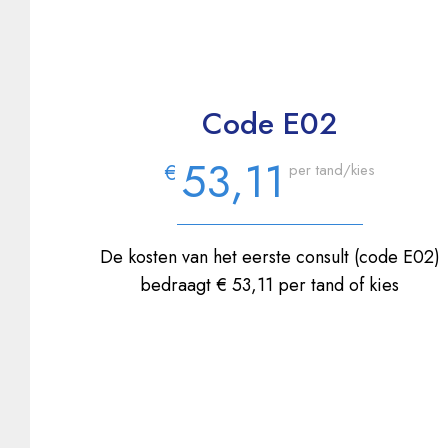
Code E02
53,11
€
per tand/kies
De kosten van het eerste consult (code E02)
bedraagt € 53,11 per tand of kies