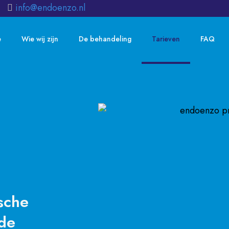
info@endoenzo.nl
e
Wie wij zijn
De behandeling
Tarieven
FAQ
sche
 de