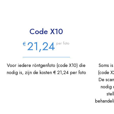
Code X10
21,24
€
per foto
Voor iedere röntgenfoto (code X10) die
Soms is
nodig is, zijn de kosten € 21,24 per foto
(code X2
De scan
nodig 
ste
behandeli