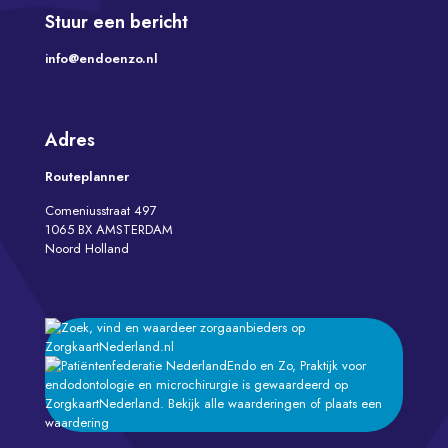
Stuur een bericht
info@endoenzo.nl
Adres
Routeplanner
Comeniusstraat 497
1065 BX AMSTERDAM
Noord Holland
Endo en Zo, Praktijk voor
endodontologie en microchirurgie
is gewaardeerd op
ZorgkaartNederland.
Bekijk alle waarderingen
of
plaats een
waardering